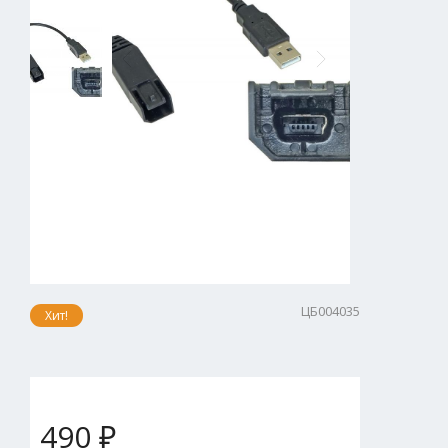
ЦБ004035
Хит!
490 ₽