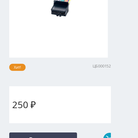
ЦБ000152
Хит!
250 ₽