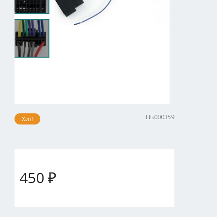
ЦБ000359
Хит!
450 ₽