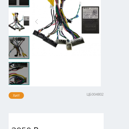
ЦБ004802
Хит!