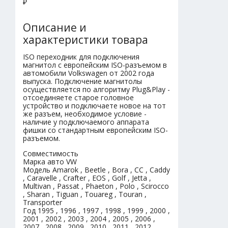
₽
Описание и
характеристики товара
ISO переходник для подключения
магнитол с европейским ISO-разъемом в
автомобили Volkswagen от 2002 года
выпуска. Подключение магнитолы
осуществляется по алгоритму Plug&Play -
отсоединяете старое головное
устройство и подключаете новое на тот
же разъем, необходимое условие -
наличие у подключаемого аппарата
фишки со стандартным европейским ISO-
разъемом.
Совместимость
Марка авто VW
Модель Amarok , Beetle , Bora , CC , Caddy
, Caravelle , Crafter , EOS , Golf , Jetta ,
Multivan , Passat , Phaeton , Polo , Scirocco
, Sharan , Tiguan , Touareg , Touran ,
Transporter
Год 1995 , 1996 , 1997 , 1998 , 1999 , 2000 ,
2001 , 2002 , 2003 , 2004 , 2005 , 2006 ,
2007 , 2008 , 2009 , 2010 , 2011 , 2012 ,