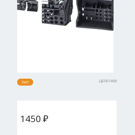
ЦБ001468
Хит!
1450 ₽