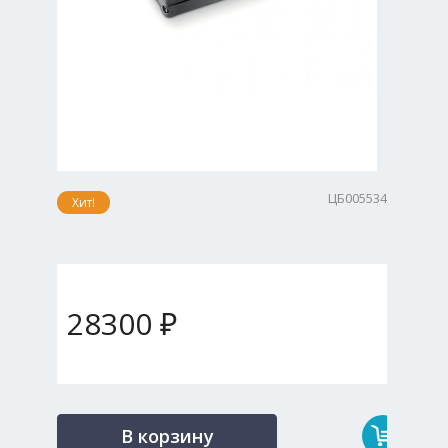
ЦБ005534
Хит!
28300 ₽
В корзину