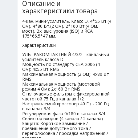
Описание и
характеристики товара
4-кан. мини-усилитель. Класс D. 4*55 Вт.(4
Ом), 4*80 Вт.(2 Ом), 2*160 Вт.(4 Ом,
мост). Вх. выс. уровня (ISO) и RCA.
175*66.5*47 мм.
Характеристики
УЛЬТРАКОМПАКТНЫЙ 4/3/2 - канальный
усилитель класса D
Мощность по стандарту CEA-2006 (4
Ом): 4х55 Вт RMS
Максимальная мощность (2 Ом): 4х80 Вт
RMS
Максимальная мощность (мостовой
режим 4 Ом): 2х160 Вт RMS
Отключаемые фильтры с фиксированной
частотой 75 Гц в каналах 1/2
Настраиваемый кроссовер 40 Гц - 200 Гц
в каналах 3/4
Регулируемая фаза 0/180 в каналах 3/4
Селектор входов (4 канала / 2 канала)
Защита: Короткое замыкание /
превышение допустимого тока /
переполюсовка / просадка напряжения /